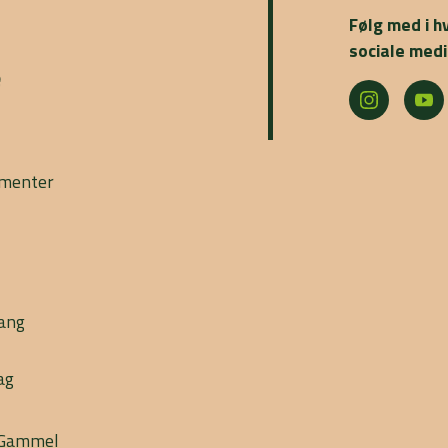
Følg med i h
sociale medi
e
ementer
gang
ag
l Gammel