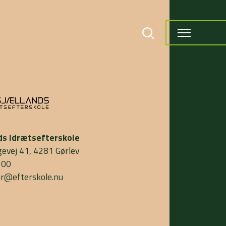
ds Idrætsefterskole
gevej 41, 4281 Gørlev
 00
or@efterskole.nu