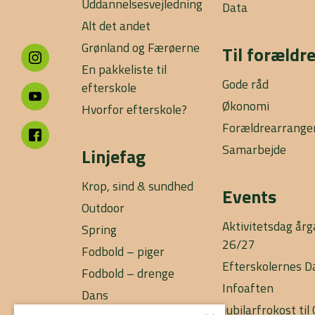
Uddannelsesvejledning
Data
Alt det andet
Grønland og Færøerne
Til forældr
En pakkeliste til
Gode råd
efterskole
Økonomi
Hvorfor efterskole?
Forældrearrang
Samarbejde
Linjefag
Krop, sind & sundhed
Events
Outdoor
Aktivitetsdag år
Spring
26/27
Fodbold – piger
Efterskolernes D
Fodbold – drenge
Infoaften
Dans
Jubilarfrokost ti