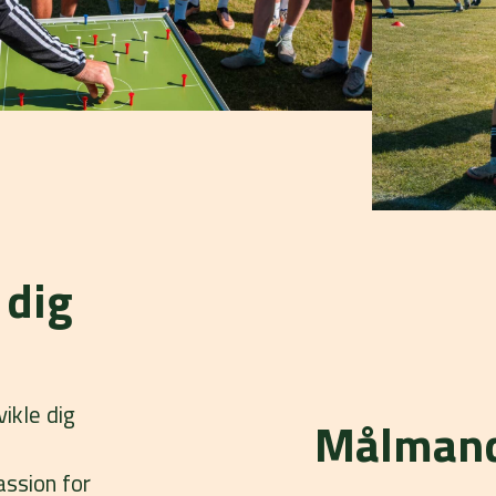
 dig
vikle dig
Målmand
assion for