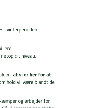
.
 i vinterperioden.
llere.
 netop dit niveau.
olden,
at vi er her for at
som hold vil være blandt de
i kæmper og arbejder for