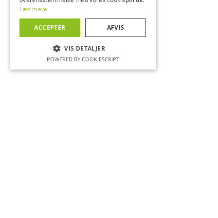
Læs mere
ACCEPTER
AFVIS
VIS DETALJER
POWERED BY COOKIESCRIPT
NØDVENDIGE
YDEEVNE
MÅLRETNING
Nødvendige
Ydeevne
Målretning
Disse cookies kræves for at give
kernefunktionalitet. Websitet fungerer ikke
korrekt uden disse cookies, og er derfor altid
aktiveret.
Udbyder /
Navn
Udløbsdato
Beskrivels
Domæne
VISITOR_PRIVACY_METADATA
6 måneder
Denne
YouTube