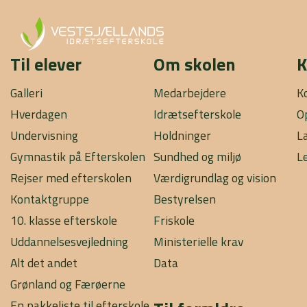
Til elever
Om skolen
K
Galleri
Medarbejdere
K
Hverdagen
Idrætsefterskole
O
Undervisning
Holdninger
L
Gymnastik på Efterskolen
Sundhed og miljø
L
Rejser med efterskolen
Værdigrundlag og vision
Kontaktgruppe
Bestyrelsen
10. klasse efterskole
Friskole
Uddannelsesvejledning
Ministerielle krav
Alt det andet
Data
Grønland og Færøerne
En pakkeliste til efterskole