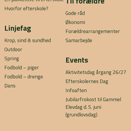
Til forældre
Hvorfor efterskole?
Gode råd
Økonomi
Linjefag
Forældrearrangementer
Krop, sind & sundhed
Samarbejde
Outdoor
Events
Spring
Fodbold – piger
Aktivitetsdag årgang 26/27
Fodbold – drenge
Efterskolernes Dag
Dans
Infoaften
Jubilarfrokost til Gammel
Elevdag d. 5. juni
(grundlovsdag)