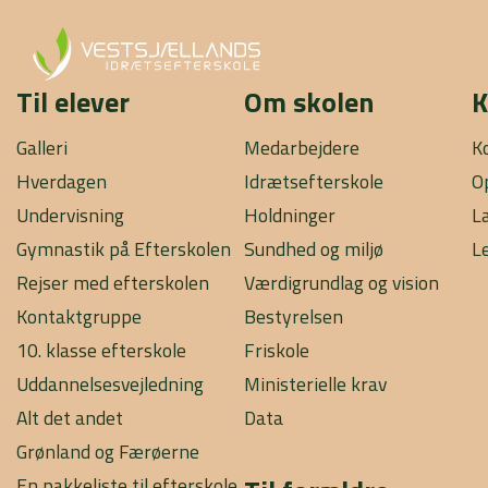
Til elever
Om skolen
K
Galleri
Medarbejdere
K
Hverdagen
Idrætsefterskole
O
Undervisning
Holdninger
L
Gymnastik på Efterskolen
Sundhed og miljø
L
Rejser med efterskolen
Værdigrundlag og vision
Kontaktgruppe
Bestyrelsen
10. klasse efterskole
Friskole
Uddannelsesvejledning
Ministerielle krav
Alt det andet
Data
Grønland og Færøerne
En pakkeliste til efterskole