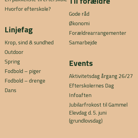
Til forældre
Hvorfor efterskole?
Gode råd
Økonomi
Linjefag
Forældrearrangementer
Krop, sind & sundhed
Samarbejde
Outdoor
Events
Spring
Fodbold – piger
Aktivitetsdag årgang 26/27
Fodbold – drenge
Efterskolernes Dag
Dans
Infoaften
Jubilarfrokost til Gammel
Elevdag d. 5. juni
(grundlovsdag)