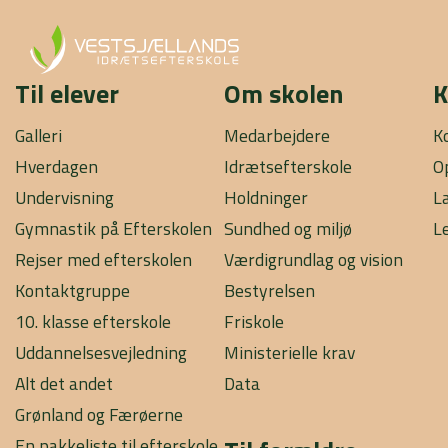
Til elever
Om skolen
K
Galleri
Medarbejdere
K
Hverdagen
Idrætsefterskole
O
Undervisning
Holdninger
L
Gymnastik på Efterskolen
Sundhed og miljø
L
Rejser med efterskolen
Værdigrundlag og vision
Kontaktgruppe
Bestyrelsen
10. klasse efterskole
Friskole
Uddannelsesvejledning
Ministerielle krav
Alt det andet
Data
Grønland og Færøerne
En pakkeliste til efterskole