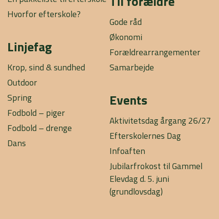
Til forældre
Hvorfor efterskole?
Gode råd
Økonomi
Linjefag
Forældrearrangementer
Krop, sind & sundhed
Samarbejde
Outdoor
Events
Spring
Fodbold – piger
Aktivitetsdag årgang 26/27
Fodbold – drenge
Efterskolernes Dag
Dans
Infoaften
Jubilarfrokost til Gammel
Elevdag d. 5. juni
(grundlovsdag)