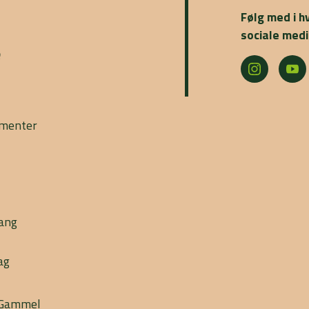
Følg med i h
sociale medi
e
ementer
gang
ag
l Gammel