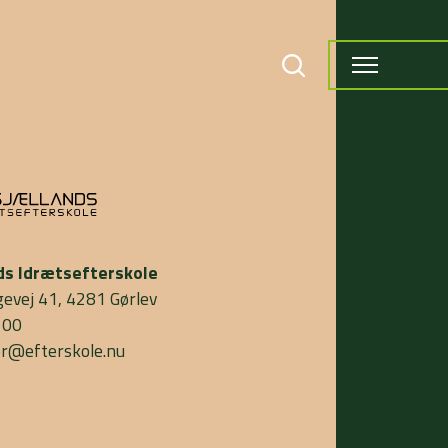
ds Idrætsefterskole
gevej 41, 4281 Gørlev
 00
or@efterskole.nu