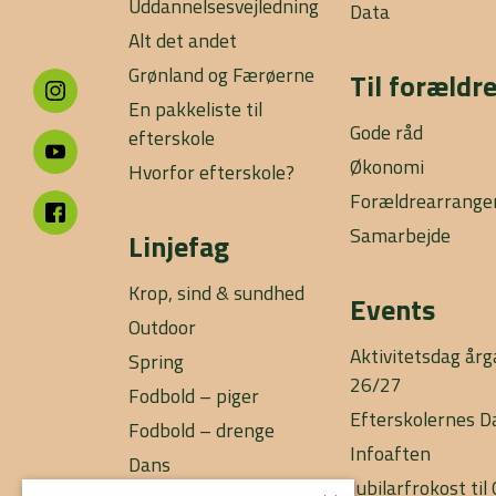
Uddannelsesvejledning
Data
Alt det andet
Grønland og Færøerne
Til forældr
En pakkeliste til
Gode råd
efterskole
Økonomi
Hvorfor efterskole?
Forældrearrang
Samarbejde
Linjefag
Krop, sind & sundhed
Events
Outdoor
Aktivitetsdag år
Spring
26/27
Fodbold – piger
Efterskolernes D
Fodbold – drenge
Infoaften
Dans
Jubilarfrokost ti