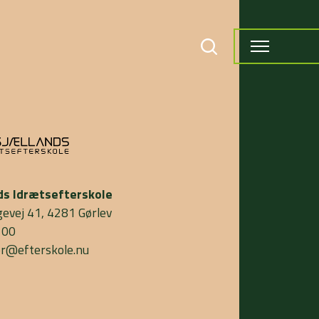
ds Idrætsefterskole
gevej 41, 4281 Gørlev
 00
or@efterskole.nu