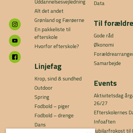
Uddannelsesvejledning
Data
Alt det andet
Grønland og Færøerne
Til forældr
En pakkeliste til
Gode råd
efterskole
Økonomi
Hvorfor efterskole?
Forældrearrang
Samarbejde
Linjefag
Krop, sind & sundhed
Events
Outdoor
Aktivitetsdag år
Spring
26/27
Fodbold – piger
Efterskolernes D
Fodbold – drenge
Infoaften
Dans
Jubilarfrokost ti