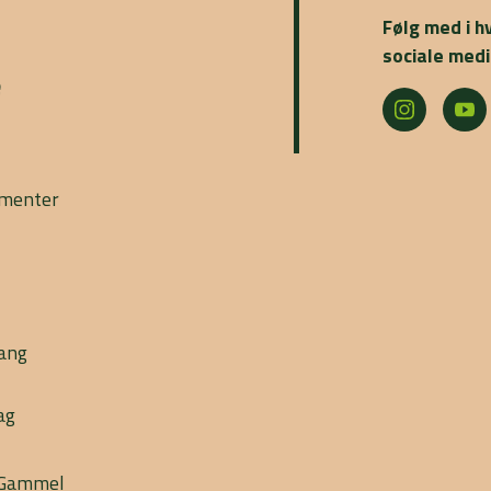
Følg med i h
sociale medi
e
ementer
gang
ag
l Gammel