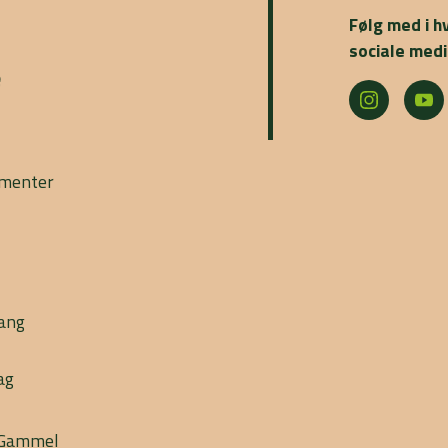
Følg med i h
sociale medi
e
ementer
gang
ag
l Gammel