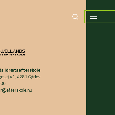
ds Idrætsefterskole
gevej 41, 4281 Gørlev
 00
or@efterskole.nu