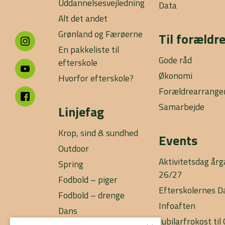
Uddannelsesvejledning
Data
Alt det andet
Grønland og Færøerne
Til forældr
En pakkeliste til
Gode råd
efterskole
Økonomi
Hvorfor efterskole?
Forældrearrang
Samarbejde
Linjefag
Krop, sind & sundhed
Events
Outdoor
Aktivitetsdag år
Spring
26/27
Fodbold – piger
Efterskolernes D
Fodbold – drenge
Infoaften
Dans
Jubilarfrokost ti