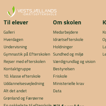
Til elever
Om skolen
K
Galleri
Medarbejdere
K
Hverdagen
Idrætsefterskole
O
Undervisning
Holdninger
L
Gymnastik på Efterskolen
Sundhed og miljø
L
Rejser med efterskolen
Værdigrundlag og vision
Kontaktgruppe
Bestyrelsen
10. klasse efterskole
Friskole
Uddannelsesvejledning
Ministerielle krav
Alt det andet
Data
Grønland og Færøerne
En pakkeliste til efterskole