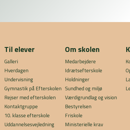
Til elever
Om skolen
K
Galleri
Medarbejdere
K
Hverdagen
Idrætsefterskole
O
Undervisning
Holdninger
L
Gymnastik på Efterskolen
Sundhed og miljø
L
Rejser med efterskolen
Værdigrundlag og vision
Kontaktgruppe
Bestyrelsen
10. klasse efterskole
Friskole
Uddannelsesvejledning
Ministerielle krav