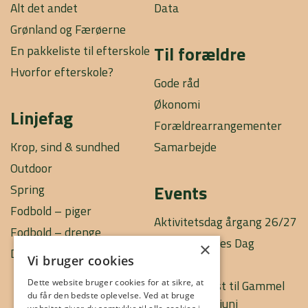
Alt det andet
Data
Grønland og Færøerne
Til forældre
En pakkeliste til efterskole
Hvorfor efterskole?
Gode råd
Økonomi
Linjefag
Forældrearrangementer
Krop, sind & sundhed
Samarbejde
Outdoor
Events
Spring
Fodbold – piger
Aktivitetsdag årgang 26/27
Fodbold – drenge
Efterskolernes Dag
×
Dans
Vi bruger cookies
Infoaften
Dette website bruger cookies for at sikre, at
Jubilarfrokost til Gammel
du får den bedste oplevelse. Ved at bruge
Elevdag d. 5. juni