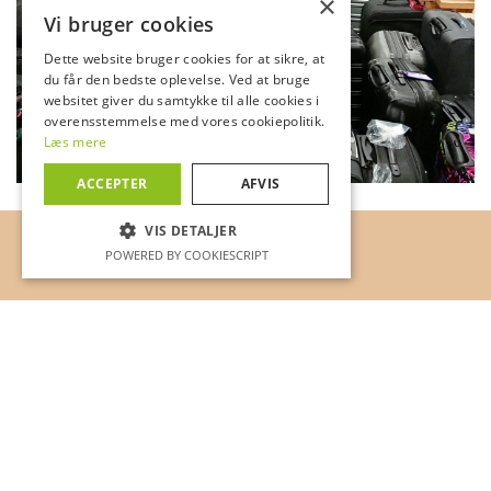
×
Vi bruger cookies
Dette website bruger cookies for at sikre, at
du får den bedste oplevelse. Ved at bruge
websitet giver du samtykke til alle cookies i
overensstemmelse med vores cookiepolitik.
Læs mere
ACCEPTER
AFVIS
VIS DETALJER
POWERED BY COOKIESCRIPT
NØDVENDIGE
Til elever
YDEEVNE
Om skolen
K
MÅLRETNING
Galleri
Medarbejdere
K
Hverdagen
Idrætsefterskole
O
Undervisning
Holdninger
L
Nødvendige
Ydeevne
Målretning
Gymnastik på Efterskolen
Sundhed og miljø
L
Disse cookies kræves for at give
kernefunktionalitet. Websitet fungerer ikke